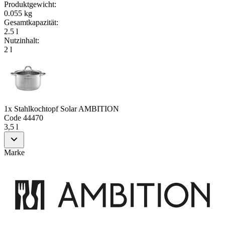
Produktgewicht
:
0.055 kg
Gesamtkapazität
:
2.5 l
Nutzinhalt
:
2 l
1x Stahlkochtopf Solar AMBITION
Code
44470
3,5 l
Marke