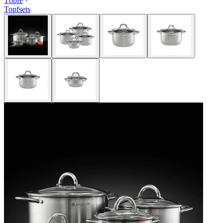
Töpfe
Topfsets