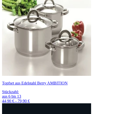
Topfset aus Edelstahl Berry AMBITION
Stückzahl
:
aus
6
bis
13
44,90 € - 79,90 €