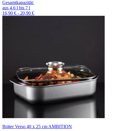
Gesamtkapazität
:
aus
4.6
l
bis
7
l
16,90 € - 20,90 €
Bräter Verso 40 x 25 cm AMBITION