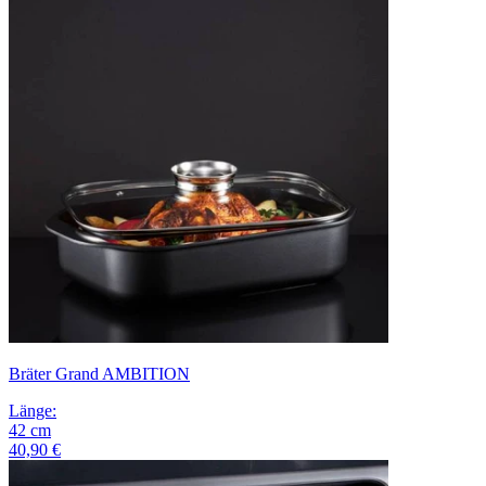
Bräter Grand AMBITION
Länge
:
42
cm
40,90 €