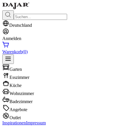
Deutschland
Anmelden
Warenkorb
(0)
Garten
Esszimmer
Küche
Wohnzimmer
Badezimmer
Angebote
Outlet
Inspirationen
Impressum