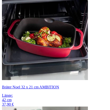
Bräter Noel 32 x 21 cm AMBITION
Länge
:
42
cm
37,90 €