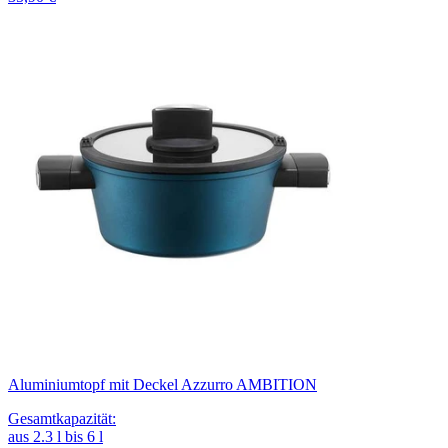
Aluminiumtopf mit Deckel Azzurro AMBITION
Gesamtkapazität
:
aus
2.3
l
bis
6
l