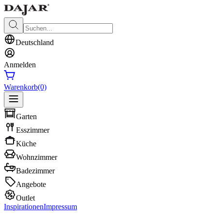
Deutschland
Anmelden
Warenkorb
(0)
Garten
Esszimmer
Küche
Wohnzimmer
Badezimmer
Angebote
Outlet
Inspirationen
Impressum