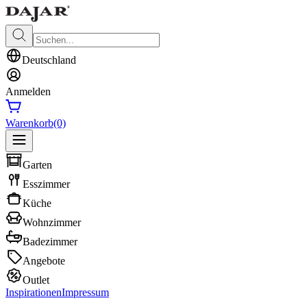
Deutschland
Anmelden
Warenkorb
(0)
Garten
Esszimmer
Küche
Wohnzimmer
Badezimmer
Angebote
Outlet
Inspirationen
Impressum