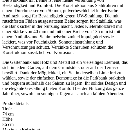
Die Parkbank mit Lehne ist eine ideale Verbindung von
Beständigkeit und Komfort. Die Konstruktion aus Stahlrohren mit
einem Durchmesser von 50 mm, pulverbeschichtet in der Farbe
Anthrazit, sorgt für Beständigkeit gegen UV-Strahlung. Die mit
rutschfesten Füßen ausgestatteten Beine sorgen für Stabilität, was
die Bank sicher in der Nutzung macht. Jedes Kiefernholzbrett mit
einer Stärke von 40 mm und mit einer Breite von 135 mm ist mit
einem Antipilz- und Schimmelschutzmittel imprägniert sowie
lackiert, was vor Feuchtigkeit, Sonneneinstrahlung und
Verschmutzungen schützt. Verzinkte Schrauben schützen die
Konstruktion zusätzlich vor Korrosion.
Die Gartenbank aus Holz und Metall ist ein vielseitiges Element, das
sich in jedem Garten, auf dem Grundstück oder auf der Terrasse
bewährt. Dank der Möglichkeit, ein Set in derselben Linie frei zu
wählen, sowie der einfachen Demontage ist die Parkbank praktisch
und bequem außerhalb der Saison zu lagern. Ihr solides Design und
die elegante Gestaltung bieten Komfort bei der Nutzung das ganze
Jahr über, sowohl an sonnigen Tagen als auch an kühlen Abenden.
Produktdetails
Tiefe
74 cm
Höhe
86 cm
Maximale Belastung