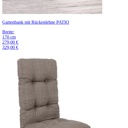
Gartenbank mit Rückenlehne PATIO
Breite
:
170
cm
279,00 €
329,00 €