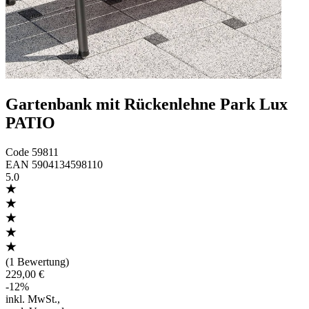
Gartenbank mit Rückenlehne Park Lux
PATIO
Code
59811
EAN
5904134598110
5.0
(
1 Bewertung
)
229,00 €
-
12
%
inkl. MwSt.
,