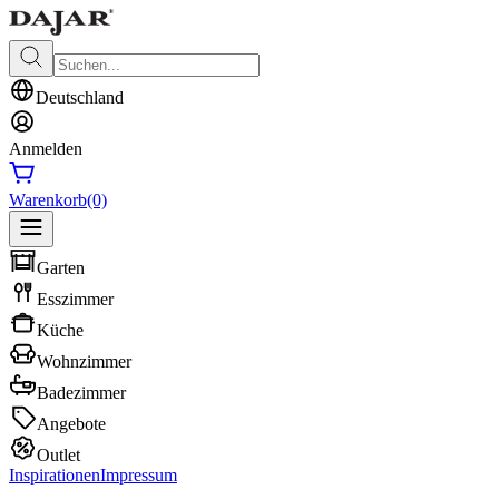
Deutschland
Anmelden
Warenkorb
(0)
Garten
Esszimmer
Küche
Wohnzimmer
Badezimmer
Angebote
Outlet
Inspirationen
Impressum