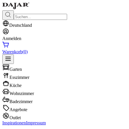
Deutschland
Anmelden
Warenkorb
(0)
Garten
Esszimmer
Küche
Wohnzimmer
Badezimmer
Angebote
Outlet
Inspirationen
Impressum