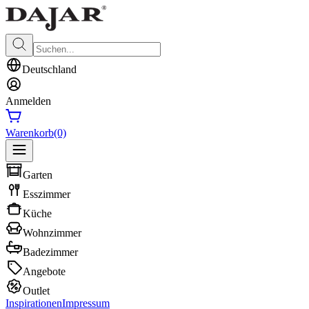
Deutschland
Anmelden
Warenkorb
(0)
Garten
Esszimmer
Küche
Wohnzimmer
Badezimmer
Angebote
Outlet
Inspirationen
Impressum