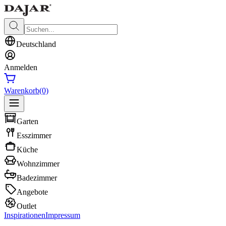
Deutschland
Anmelden
Warenkorb
(0)
Garten
Esszimmer
Küche
Wohnzimmer
Badezimmer
Angebote
Outlet
Inspirationen
Impressum