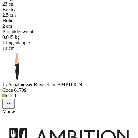
23 cm
Breite
:
2.5 cm
Höhe
:
2 cm
Produktgewicht
:
0.045 kg
Klingenlänge
:
13 cm
1x Schälmesser Royal 9 cm AMBITION
Code
61709
Gold
Marke