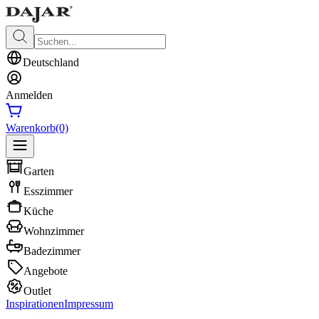
Deutschland
Anmelden
Warenkorb
(0)
Garten
Esszimmer
Küche
Wohnzimmer
Badezimmer
Angebote
Outlet
Inspirationen
Impressum