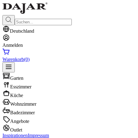
Deutschland
Anmelden
Warenkorb
(0)
Garten
Esszimmer
Küche
Wohnzimmer
Badezimmer
Angebote
Outlet
Inspirationen
Impressum