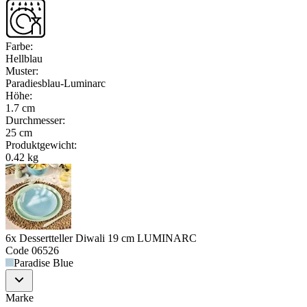
Farbe
:
Hellblau
Muster
:
Paradiesblau-Luminarc
Höhe
:
1.7 cm
Durchmesser
:
25 cm
Produktgewicht
:
0.42 kg
6x Dessertteller Diwali 19 cm LUMINARC
Code
06526
Paradise Blue
Marke