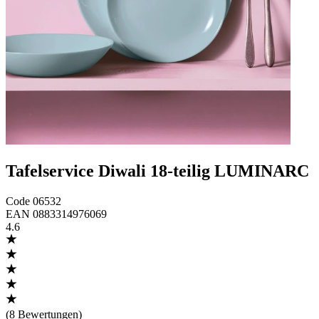
Tafelservice Diwali 18-teilig LUMINARC
Code
06532
EAN
0883314976069
4.6
(
8 Bewertungen
)