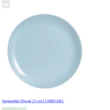
Speiseteller Diwali 25 cm LUMINARC