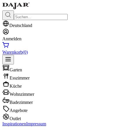
Deutschland
Anmelden
Warenkorb
(0)
Garten
Esszimmer
Küche
Wohnzimmer
Badezimmer
Angebote
Outlet
Inspirationen
Impressum