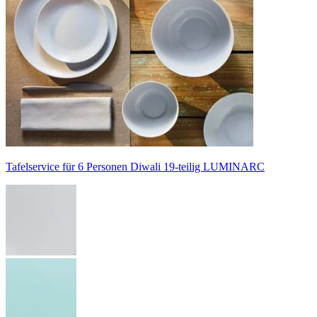
Tafelservice für 6 Personen Diwali 19-teilig LUMINARC