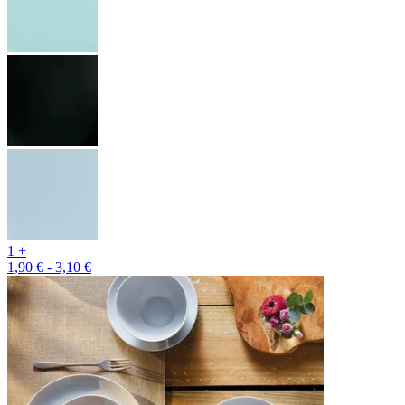
1 +
1,90 € - 3,10 €