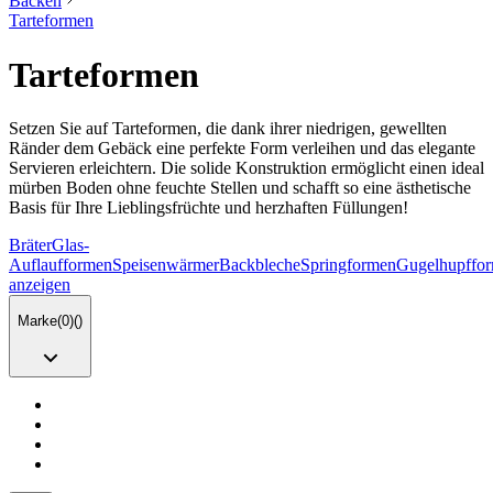
Backen
Tarteformen
Tarteformen
Setzen Sie auf Tarteformen, die dank ihrer niedrigen, gewellten
Ränder dem Gebäck eine perfekte Form verleihen und das elegante
Servieren erleichtern. Die solide Konstruktion ermöglicht einen ideal
mürben Boden ohne feuchte Stellen und schafft so eine ästhetische
Basis für Ihre Lieblingsfrüchte und herzhaften Füllungen!
Bräter
Glas-
Auflaufformen
Speisenwärmer
Backbleche
Springformen
Gugelhupffo
anzeigen
Marke
(
0
)
(
)