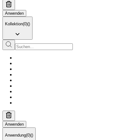
Anwenden
Kollektion
(
0
)
(
)
Anwenden
Anwendung
(
0
)
(
)