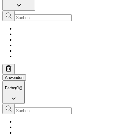
Anwenden
Farbe
(
0
)
(
)