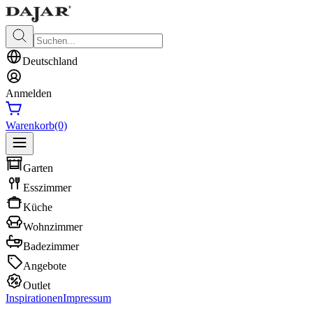
Deutschland
Anmelden
Warenkorb
(0)
Garten
Esszimmer
Küche
Wohnzimmer
Badezimmer
Angebote
Outlet
Inspirationen
Impressum