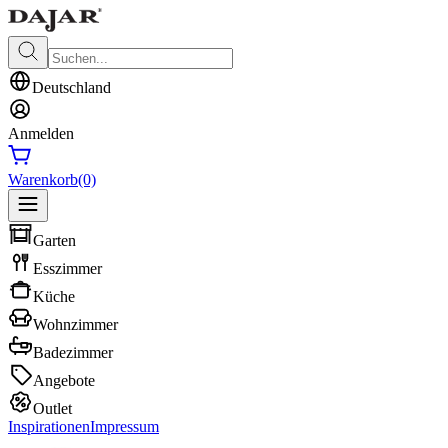
Deutschland
Anmelden
Warenkorb
(0)
Garten
Esszimmer
Küche
Wohnzimmer
Badezimmer
Angebote
Outlet
Inspirationen
Impressum