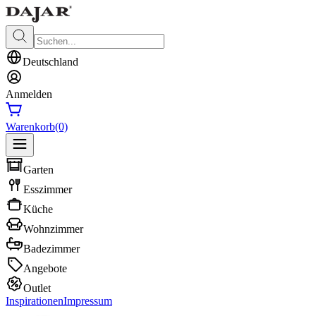
Deutschland
Anmelden
Warenkorb
(0)
Garten
Esszimmer
Küche
Wohnzimmer
Badezimmer
Angebote
Outlet
Inspirationen
Impressum