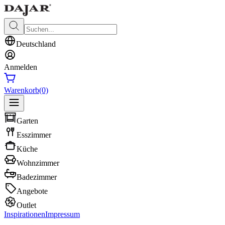
Deutschland
Anmelden
Warenkorb
(0)
Garten
Esszimmer
Küche
Wohnzimmer
Badezimmer
Angebote
Outlet
Inspirationen
Impressum