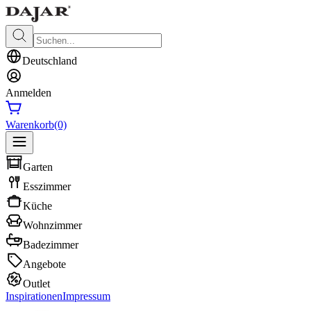
Deutschland
Anmelden
Warenkorb
(0)
Garten
Esszimmer
Küche
Wohnzimmer
Badezimmer
Angebote
Outlet
Inspirationen
Impressum