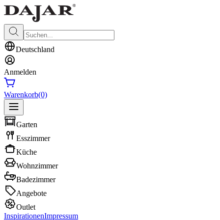
Deutschland
Anmelden
Warenkorb
(0)
Garten
Esszimmer
Küche
Wohnzimmer
Badezimmer
Angebote
Outlet
Inspirationen
Impressum