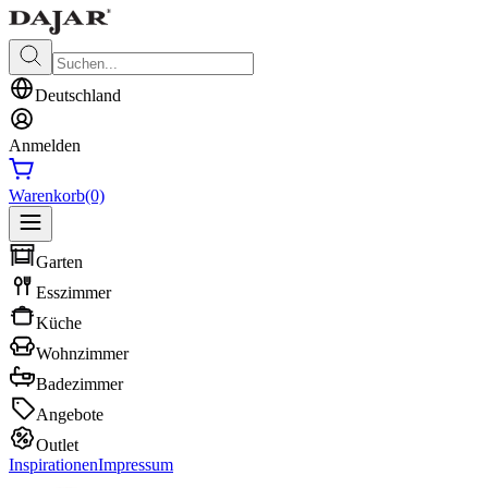
Deutschland
Anmelden
Warenkorb
(0)
Garten
Esszimmer
Küche
Wohnzimmer
Badezimmer
Angebote
Outlet
Inspirationen
Impressum