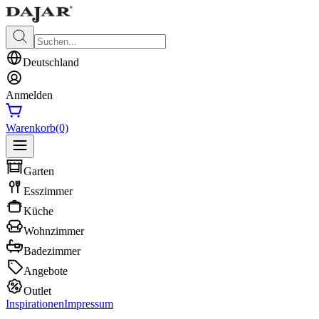
Deutschland
Anmelden
Warenkorb
(0)
Garten
Esszimmer
Küche
Wohnzimmer
Badezimmer
Angebote
Outlet
Inspirationen
Impressum