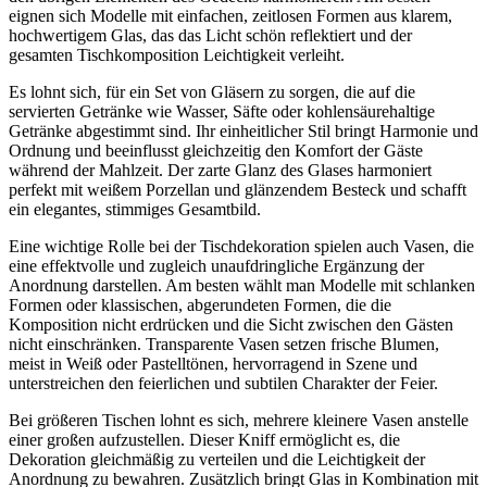
eignen sich Modelle mit einfachen, zeitlosen Formen aus klarem,
hochwertigem Glas, das das Licht schön reflektiert und der
gesamten Tischkomposition Leichtigkeit verleiht.
Es lohnt sich, für ein Set von Gläsern zu sorgen, die auf die
servierten Getränke wie Wasser, Säfte oder kohlensäurehaltige
Getränke abgestimmt sind. Ihr einheitlicher Stil bringt Harmonie und
Ordnung und beeinflusst gleichzeitig den Komfort der Gäste
während der Mahlzeit. Der zarte Glanz des Glases harmoniert
perfekt mit weißem Porzellan und glänzendem Besteck und schafft
ein elegantes, stimmiges Gesamtbild.
Eine wichtige Rolle bei der Tischdekoration spielen auch Vasen, die
eine effektvolle und zugleich unaufdringliche Ergänzung der
Anordnung darstellen. Am besten wählt man Modelle mit schlanken
Formen oder klassischen, abgerundeten Formen, die die
Komposition nicht erdrücken und die Sicht zwischen den Gästen
nicht einschränken. Transparente Vasen setzen frische Blumen,
meist in Weiß oder Pastelltönen, hervorragend in Szene und
unterstreichen den feierlichen und subtilen Charakter der Feier.
Bei größeren Tischen lohnt es sich, mehrere kleinere Vasen anstelle
einer großen aufzustellen. Dieser Kniff ermöglicht es, die
Dekoration gleichmäßig zu verteilen und die Leichtigkeit der
Anordnung zu bewahren. Zusätzlich bringt Glas in Kombination mit