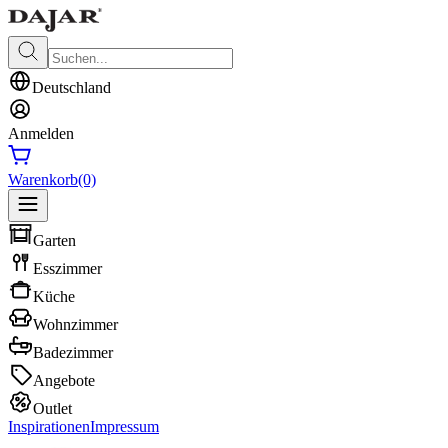
Deutschland
Anmelden
Warenkorb
(0)
Garten
Esszimmer
Küche
Wohnzimmer
Badezimmer
Angebote
Outlet
Inspirationen
Impressum