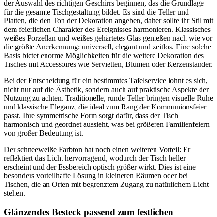
der Auswahl des richtigen Geschirrs beginnen, das die Grundlage
für die gesamte Tischgestaltung bildet. Es sind die Teller und
Platten, die den Ton der Dekoration angeben, daher sollte ihr Stil mit
dem feierlichen Charakter des Ereignisses harmonieren. Klassisches
weißes Porzellan und weißes gehärtetes Glas genießen nach wie vor
die größte Anerkennung: universell, elegant und zeitlos. Eine solche
Basis bietet enorme Möglichkeiten für die weitere Dekoration des
Tisches mit Accessoires wie Servietten, Blumen oder Kerzenständer.
Bei der Entscheidung für ein bestimmtes Tafelservice lohnt es sich,
nicht nur auf die Ästhetik, sondern auch auf praktische Aspekte der
Nutzung zu achten. Traditionelle, runde Teller bringen visuelle Ruhe
und klassische Eleganz, die ideal zum Rang der Kommunionsfeier
passt. Ihre symmetrische Form sorgt dafür, dass der Tisch
harmonisch und geordnet aussieht, was bei größeren Familienfeiern
von großer Bedeutung ist.
Der schneeweiße Farbton hat noch einen weiteren Vorteil: Er
reflektiert das Licht hervorragend, wodurch der Tisch heller
erscheint und der Essbereich optisch größer wirkt. Dies ist eine
besonders vorteilhafte Lösung in kleineren Räumen oder bei
Tischen, die an Orten mit begrenztem Zugang zu natürlichem Licht
stehen.
Glänzendes Besteck passend zum festlichen