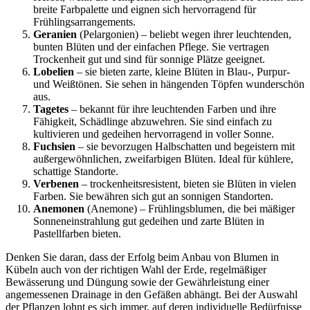
breite Farbpalette und eignen sich hervorragend für
Frühlingsarrangements.
Geranien
(Pelargonien) – beliebt wegen ihrer leuchtenden,
bunten Blüten und der einfachen Pflege. Sie vertragen
Trockenheit gut und sind für sonnige Plätze geeignet.
Lobelien
– sie bieten zarte, kleine Blüten in Blau-, Purpur-
und Weißtönen. Sie sehen in hängenden Töpfen wunderschön
aus.
Tagetes
– bekannt für ihre leuchtenden Farben und ihre
Fähigkeit, Schädlinge abzuwehren. Sie sind einfach zu
kultivieren und gedeihen hervorragend in voller Sonne.
Fuchsien
– sie bevorzugen Halbschatten und begeistern mit
außergewöhnlichen, zweifarbigen Blüten. Ideal für kühlere,
schattige Standorte.
Verbenen
– trockenheitsresistent, bieten sie Blüten in vielen
Farben. Sie bewähren sich gut an sonnigen Standorten.
Anemonen
(Anemone) – Frühlingsblumen, die bei mäßiger
Sonneneinstrahlung gut gedeihen und zarte Blüten in
Pastellfarben bieten.
Denken Sie daran, dass der Erfolg beim Anbau von Blumen in
Kübeln auch von der richtigen Wahl der Erde, regelmäßiger
Bewässerung und Düngung sowie der Gewährleistung einer
angemessenen Drainage in den Gefäßen abhängt. Bei der Auswahl
der Pflanzen lohnt es sich immer, auf deren individuelle Bedürfnisse