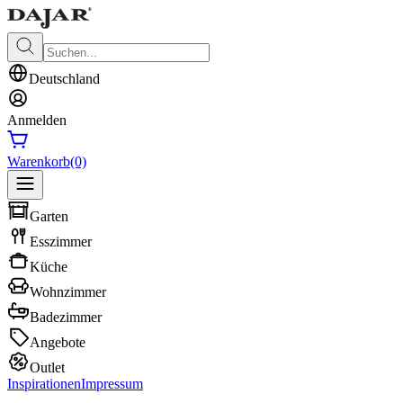
Deutschland
Anmelden
Warenkorb
(0)
Garten
Esszimmer
Küche
Wohnzimmer
Badezimmer
Angebote
Outlet
Inspirationen
Impressum