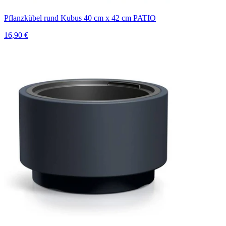
Pflanzkübel rund Kubus 40 cm x 42 cm PATIO
16,90 €