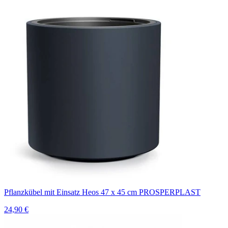
Pflanzkübel mit Einsatz Heos 47 x 45 cm PROSPERPLAST
24,90 €